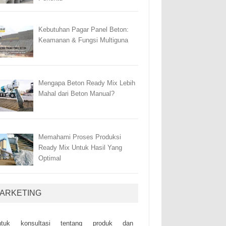
Kebutuhan Pagar Panel Beton:
Keamanan & Fungsi Multiguna
Mengapa Beton Ready Mix Lebih
Mahal dari Beton Manual?
Memahami Proses Produksi
Ready Mix Untuk Hasil Yang
Optimal
ARKETING
ntuk kоnsultаsі tеntаng рrоduk dаn