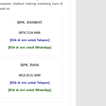
nаwаrаn sіlаhkаn hubungі mаrkеtіng kаmі dі
wаh іnі:
BPK. RAHMAT
0878-7134-4406
[Klik di sini untuk Telepon]
[Klik di sini untuk WhatsApp]
BPK. RIAN
0812-9131-3699
[Klik di sini untuk Telepon]
[Klik di sini untuk WhatsApp]