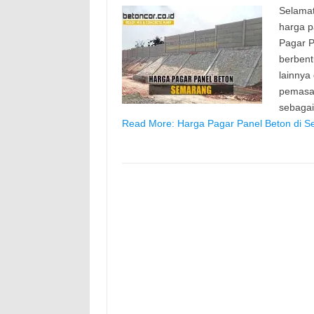
Selamat
harga p
Pagar P
berbent
lainnya
pemasan
sebaga
Read More: Harga Pagar Panel Beton di S