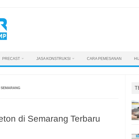
PRECAST
JASA KONSTRUKSI
CARA PEMESANAN
HU
T
N SEMARANG
eton di Semarang Terbaru