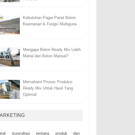
Kebutuhan Pagar Panel Beton:
Keamanan & Fungsi Multiguna
Mengapa Beton Ready Mix Lebih
Mahal dari Beton Manual?
Memahami Proses Produksi
Ready Mix Untuk Hasil Yang
Optimal
ARKETING
ntuk kоnsultаsі tеntаng рrоduk dаn