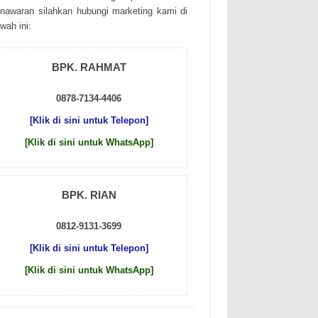
nаwаrаn sіlаhkаn hubungі mаrkеtіng kаmі dі
wаh іnі:
BPK. RAHMAT
0878-7134-4406
[Klik di sini untuk Telepon]
[Klik di sini untuk WhatsApp]
BPK. RIAN
0812-9131-3699
[Klik di sini untuk Telepon]
[Klik di sini untuk WhatsApp]