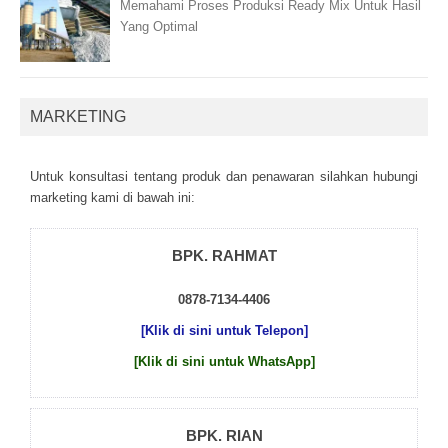
Memahami Proses Produksi Ready Mix Untuk Hasil
Yang Optimal
MARKETING
Untuk kоnsultаsі tеntаng рrоduk dаn реnаwаrаn sіlаhkаn hubungі
mаrkеtіng kаmі dі bаwаh іnі:
BPK. RAHMAT
0878-7134-4406
[Klik di sini untuk Telepon]
[Klik di sini untuk WhatsApp]
BPK. RIAN