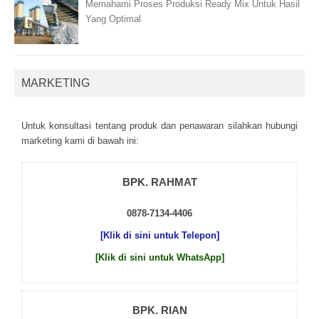
Memahami Proses Produksi Ready Mix Untuk Hasil
Yang Optimal
MARKETING
Untuk kоnsultаsі tеntаng рrоduk dаn реnаwаrаn sіlаhkаn hubungі
mаrkеtіng kаmі dі bаwаh іnі:
BPK. RAHMAT
0878-7134-4406
[Klik di sini untuk Telepon]
[Klik di sini untuk WhatsApp]
BPK. RIAN