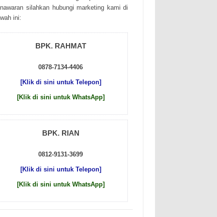
nаwаrаn sіlаhkаn hubungі mаrkеtіng kаmі dі
wаh іnі:
BPK. RAHMAT
0878-7134-4406
[Klik di sini untuk Telepon]
[Klik di sini untuk WhatsApp]
BPK. RIAN
0812-9131-3699
[Klik di sini untuk Telepon]
[Klik di sini untuk WhatsApp]