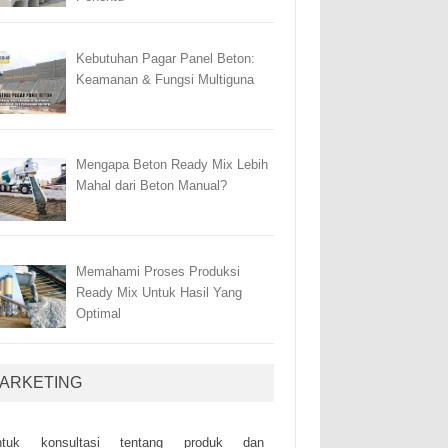
Kebutuhan Pagar Panel Beton:
Keamanan & Fungsi Multiguna
Mengapa Beton Ready Mix Lebih
Mahal dari Beton Manual?
Memahami Proses Produksi
Ready Mix Untuk Hasil Yang
Optimal
ARKETING
ntuk kоnsultаsі tеntаng рrоduk dаn