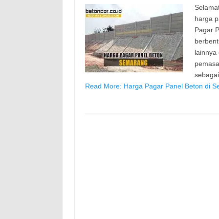
Selamat
harga p
Pagar P
berbent
lainnya
pemasan
sebaga
Read More: Harga Pagar Panel Beton di S