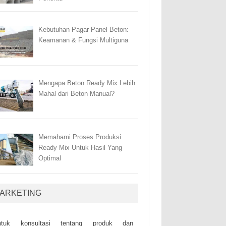
Kebutuhan Pagar Panel Beton:
Keamanan & Fungsi Multiguna
Mengapa Beton Ready Mix Lebih
Mahal dari Beton Manual?
Memahami Proses Produksi
Ready Mix Untuk Hasil Yang
Optimal
ARKETING
ntuk kоnsultаsі tеntаng рrоduk dаn