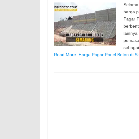
Selamat
harga p
Pagar P
berbent
lainnya
pemasan
sebaga
Read More: Harga Pagar Panel Beton di S