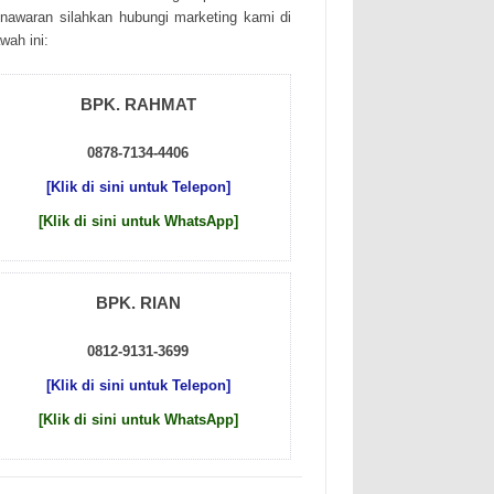
nаwаrаn sіlаhkаn hubungі mаrkеtіng kаmі dі
wаh іnі:
BPK. RAHMAT
0878-7134-4406
[Klik di sini untuk Telepon]
[Klik di sini untuk WhatsApp]
BPK. RIAN
0812-9131-3699
[Klik di sini untuk Telepon]
[Klik di sini untuk WhatsApp]