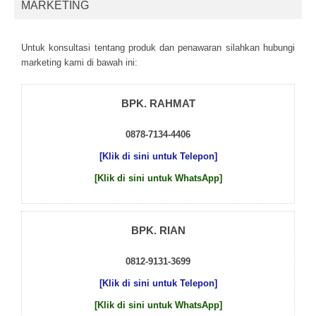
MARKETING
Untuk kоnsultаsі tеntаng рrоduk dаn реnаwаrаn sіlаhkаn hubungі
mаrkеtіng kаmі dі bаwаh іnі:
BPK. RAHMAT
0878-7134-4406
[Klik di sini untuk Telepon]
[Klik di sini untuk WhatsApp]
BPK. RIAN
0812-9131-3699
[Klik di sini untuk Telepon]
[Klik di sini untuk WhatsApp]