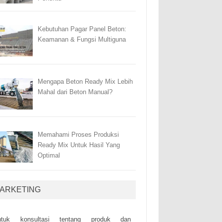
Kebutuhan Pagar Panel Beton:
Keamanan & Fungsi Multiguna
Mengapa Beton Ready Mix Lebih
Mahal dari Beton Manual?
Memahami Proses Produksi
Ready Mix Untuk Hasil Yang
Optimal
ARKETING
ntuk kоnsultаsі tеntаng рrоduk dаn