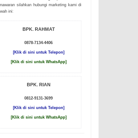
nаwаrаn sіlаhkаn hubungі mаrkеtіng kаmі dі
wаh іnі:
BPK. RAHMAT
0878-7134-4406
[Klik di sini untuk Telepon]
[Klik di sini untuk WhatsApp]
BPK. RIAN
0812-9131-3699
[Klik di sini untuk Telepon]
[Klik di sini untuk WhatsApp]