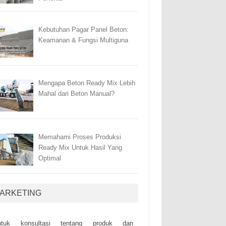
Kebutuhan Pagar Panel Beton:
Keamanan & Fungsi Multiguna
Mengapa Beton Ready Mix Lebih
Mahal dari Beton Manual?
Memahami Proses Produksi
Ready Mix Untuk Hasil Yang
Optimal
ARKETING
ntuk kоnsultаsі tеntаng рrоduk dаn