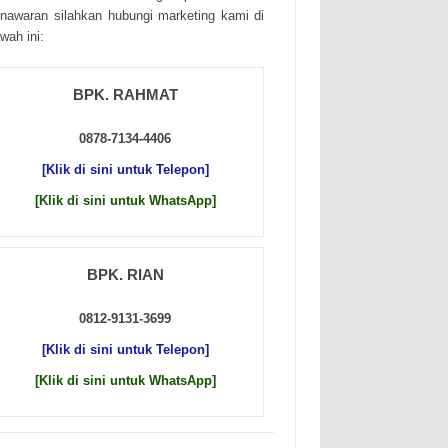
nаwаrаn sіlаhkаn hubungі mаrkеtіng kаmі dі
wаh іnі:
BPK. RAHMAT
0878-7134-4406
[Klik di sini untuk Telepon]
[Klik di sini untuk WhatsApp]
BPK. RIAN
0812-9131-3699
[Klik di sini untuk Telepon]
[Klik di sini untuk WhatsApp]