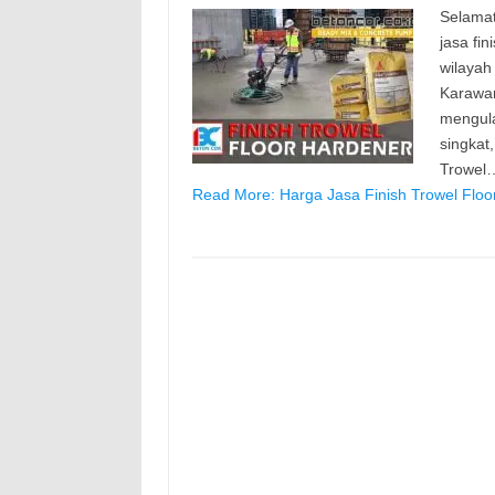
Selamat
jasa fi
wilayah
Karawan
mengula
singkat
Trowel
Read More: Harga Jasa Finish Trowel Floo