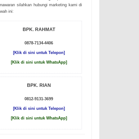
nаwаrаn sіlаhkаn hubungі mаrkеtіng kаmі dі
wаh іnі:
BPK. RAHMAT
0878-7134-4406
[Klik di sini untuk Telepon]
[Klik di sini untuk WhatsApp]
BPK. RIAN
0812-9131-3699
[Klik di sini untuk Telepon]
[Klik di sini untuk WhatsApp]