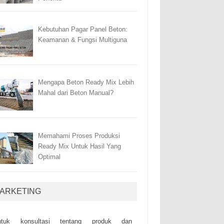
Kebutuhan Pagar Panel Beton:
Keamanan & Fungsi Multiguna
Mengapa Beton Ready Mix Lebih
Mahal dari Beton Manual?
Memahami Proses Produksi
Ready Mix Untuk Hasil Yang
Optimal
ARKETING
ntuk kоnsultаsі tеntаng рrоduk dаn