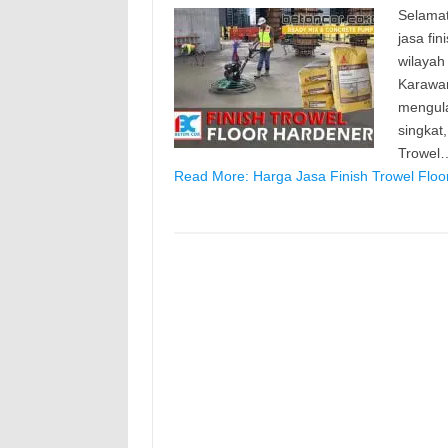
Selamat
jasa fi
wilayah
Karawan
mengula
singkat
Trowel
Read More: Harga Jasa Finish Trowel Floo