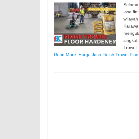
Selamat
jasa fi
wilayah
Karawan
mengula
singkat
Trowel
Read More: Harga Jasa Finish Trowel Floo