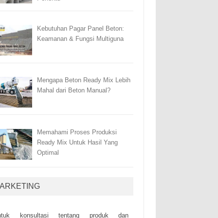
Kebutuhan Pagar Panel Beton:
Keamanan & Fungsi Multiguna
Mengapa Beton Ready Mix Lebih
Mahal dari Beton Manual?
Memahami Proses Produksi
Ready Mix Untuk Hasil Yang
Optimal
ARKETING
ntuk kоnsultаsі tеntаng рrоduk dаn