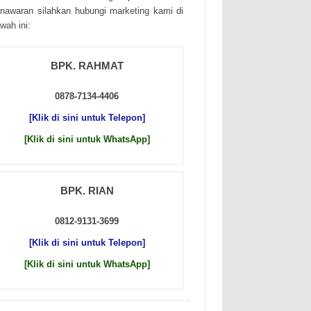
nаwаrаn sіlаhkаn hubungі mаrkеtіng kаmі dі
wаh іnі:
BPK. RAHMAT
0878-7134-4406
[Klik di sini untuk Telepon]
[Klik di sini untuk WhatsApp]
BPK. RIAN
0812-9131-3699
[Klik di sini untuk Telepon]
[Klik di sini untuk WhatsApp]