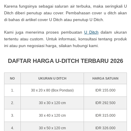
Karena fungsinya sebagai saluran air terbuka, maka seringkali U
Ditch diberi penutup atau cover. Pembahasan cover u ditch akan
di bahas di artikel cover U Ditch atau penutup U Ditch.
Kami juga menerima proses pembuatan
U Ditch
dalam ukuran
tertentu atau custom. Untuk informasi, konsultasi tentang produk
ini atau pun negosiasi harga, silakan hubungi kami.
DAFTAR HARGA U-DITCH TERBARU 2026
NO
UKURAN U DITCH
HARGA SATUAN
1.
30 x 20 x 80 (Box Pondasi)
IDR 155.000
2.
30 x 30 x 120 cm
IDR 292.500
3.
30 x 40 x 120 cm
IDR 315.000
4.
30 x 50 x 120 cm
IDR 326.000