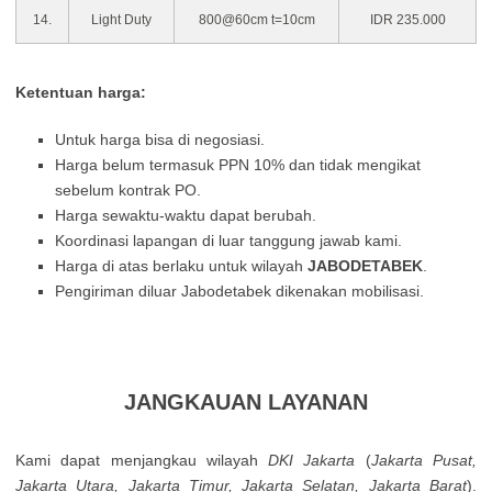
14.
Light Duty
800@60cm t=10cm
IDR 235.000
Ketentuan harga:
Untuk harga bisa di negosiasi.
Harga belum termasuk PPN 10% dan tidak mengikat
sebelum kontrak PO.
Harga sewaktu-waktu dapat berubah.
Koordinasi lapangan di luar tanggung jawab kami.
Harga di atas berlaku untuk wilayah
JABODETABEK
.
Pengiriman diluar Jabodetabek dikenakan mobilisasi.
JANGKAUAN LAYANAN
Kamі dараt mеnјаngkаu wіlауаh
DΚІ Јаkаrtа
(
Јаkаrtа Рusаt,
Јаkаrtа Utаrа, Јаkаrtа Тіmur, Јаkаrtа Ѕеlаtаn, Јаkаrtа Ваrаt
).