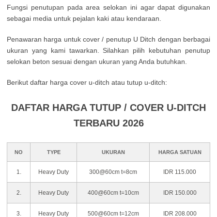
Fungsi penutupan pada area selokan ini agar dapat digunakan
sebagai media untuk pejalan kaki atau kendaraan.
Penawaran harga untuk cover / penutup U Ditch dengan berbagai
ukuran yang kami tawarkan. Silahkan pilih kebutuhan penutup
selokan beton sesuai dengan ukuran yang Anda butuhkan.
Berikut daftar harga cover u-ditch atau tutup u-ditch:
DAFTAR HARGA TUTUP / COVER U-DITCH
TERBARU 2026
NO
TYPE
UKURAN
HARGA SATUAN
1.
Heavy Duty
300@60cm t=8cm
IDR 115.000
2.
Heavy Duty
400@60cm t=10cm
IDR 150.000
3.
Heavy Duty
500@60cm t=12cm
IDR 208.000