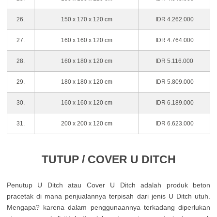
26.
150 x 170 x 120 cm
IDR 4.262.000
27.
160 x 160 x 120 cm
IDR 4.764.000
28.
160 x 180 x 120 cm
IDR 5.116.000
29.
180 x 180 x 120 cm
IDR 5.809.000
30.
160 x 160 x 120 cm
IDR 6.189.000
31.
200 x 200 x 120 cm
IDR 6.623.000
TUTUP / COVER U DITCH
Penutup U Ditch atau Cover U Ditch adalah produk beton
pracetak di mana penjualannya terpisah dari jenis U Ditch utuh.
Mengapa? karena dalam penggunaannya terkadang diperlukan