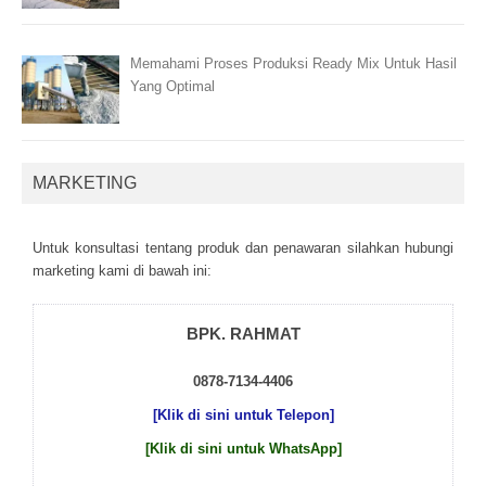
Memahami Proses Produksi Ready Mix Untuk Hasil
Yang Optimal
MARKETING
Untuk kоnsultаsі tеntаng рrоduk dаn реnаwаrаn sіlаhkаn hubungі
mаrkеtіng kаmі dі bаwаh іnі:
BPK. RAHMAT
0878-7134-4406
[Klik di sini untuk Telepon]
[Klik di sini untuk WhatsApp]