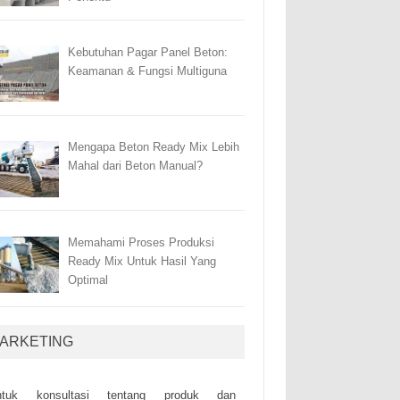
Kebutuhan Pagar Panel Beton:
Keamanan & Fungsi Multiguna
Mengapa Beton Ready Mix Lebih
Mahal dari Beton Manual?
Memahami Proses Produksi
Ready Mix Untuk Hasil Yang
Optimal
ARKETING
ntuk kоnsultаsі tеntаng рrоduk dаn