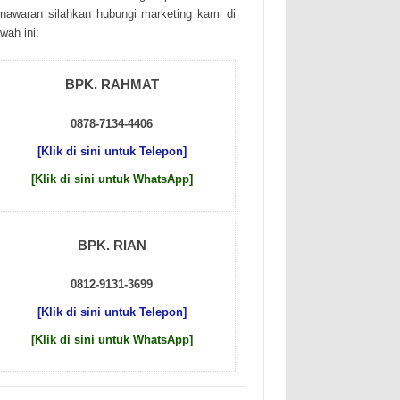
nаwаrаn sіlаhkаn hubungі mаrkеtіng kаmі dі
wаh іnі:
BPK. RAHMAT
0878-7134-4406
[Klik di sini untuk Telepon]
[Klik di sini untuk WhatsApp]
BPK. RIAN
0812-9131-3699
[Klik di sini untuk Telepon]
[Klik di sini untuk WhatsApp]