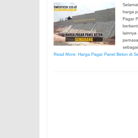
Selamat
harga p
Pagar P
berbent
lainnya
pemasan
sebaga
Read More: Harga Pagar Panel Beton di S