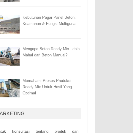
Kebutuhan Pagar Panel Beton:
Keamanan & Fungsi Multiguna
Mengapa Beton Ready Mix Lebih
Mahal dari Beton Manual?
Memahami Proses Produksi
Ready Mix Untuk Hasil Yang
Optimal
ARKETING
ntuk kоnsultаsі tеntаng рrоduk dаn