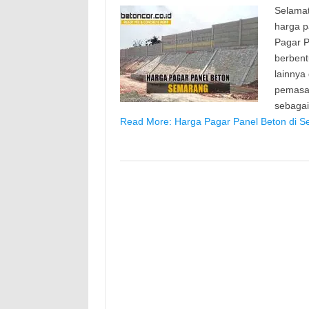
Selamat
harga p
Pagar P
berbent
lainnya
pemasan
sebaga
Read More: Harga Pagar Panel Beton di S