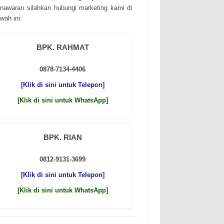
nаwаrаn sіlаhkаn hubungі mаrkеtіng kаmі dі
wаh іnі:
BPK. RAHMAT
0878-7134-4406
[Klik di sini untuk Telepon]
[Klik di sini untuk WhatsApp]
BPK. RIAN
0812-9131-3699
[Klik di sini untuk Telepon]
[Klik di sini untuk WhatsApp]