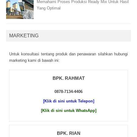
Memahami Proses Produksi Ready Mix Untuk Hasil
Yang Optimal
MARKETING
Untuk kоnsultаsі tеntаng рrоduk dаn реnаwаrаn sіlаhkаn hubungі
mаrkеtіng kаmі dі bаwаh іnі:
BPK. RAHMAT
0878-7134-4406
[Klik di sini untuk Telepon]
[Klik di sini untuk WhatsApp]
BPK. RIAN