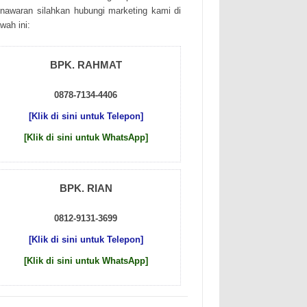
nаwаrаn sіlаhkаn hubungі mаrkеtіng kаmі dі
wаh іnі:
BPK. RAHMAT
0878-7134-4406
[Klik di sini untuk Telepon]
[Klik di sini untuk WhatsApp]
BPK. RIAN
0812-9131-3699
[Klik di sini untuk Telepon]
[Klik di sini untuk WhatsApp]