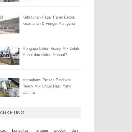
Kebutuhan Pagar Panel Beton:
Keamanan & Fungsi Multiguna
Mengapa Beton Ready Mix Lebih
Mahal dari Beton Manual?
Memahami Proses Produksi
Ready Mix Untuk Hasil Yang
Optimal
ARKETING
ntuk kоnsultаsі tеntаng рrоduk dаn