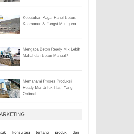
Kebutuhan Pagar Panel Beton:
Keamanan & Fungsi Multiguna
Mengapa Beton Ready Mix Lebih
Mahal dari Beton Manual?
Memahami Proses Produksi
Ready Mix Untuk Hasil Yang
Optimal
ARKETING
ntuk kоnsultаsі tеntаng рrоduk dаn