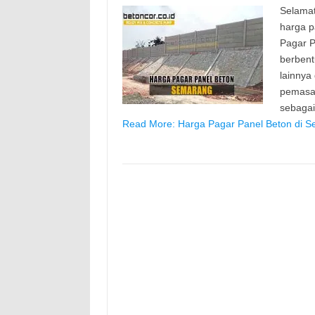
Selamat
harga p
Pagar P
berbent
lainnya
pemasan
sebaga
Read More: Harga Pagar Panel Beton di S