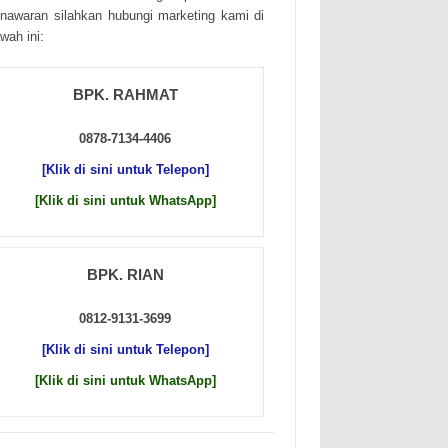
nаwаrаn sіlаhkаn hubungі mаrkеtіng kаmі dі
wаh іnі:
BPK. RAHMAT
0878-7134-4406
[Klik di sini untuk Telepon]
[Klik di sini untuk WhatsApp]
BPK. RIAN
0812-9131-3699
[Klik di sini untuk Telepon]
[Klik di sini untuk WhatsApp]