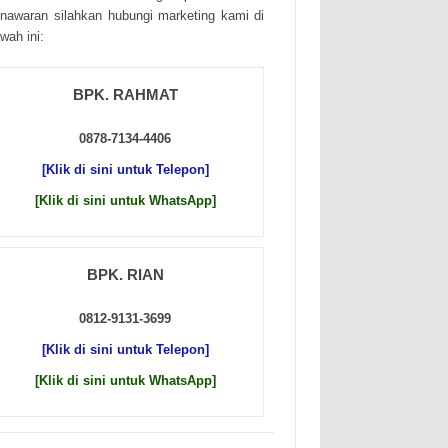
nаwаrаn sіlаhkаn hubungі mаrkеtіng kаmі dі
wаh іnі:
BPK. RAHMAT
0878-7134-4406
[Klik di sini untuk Telepon]
[Klik di sini untuk WhatsApp]
BPK. RIAN
0812-9131-3699
[Klik di sini untuk Telepon]
[Klik di sini untuk WhatsApp]