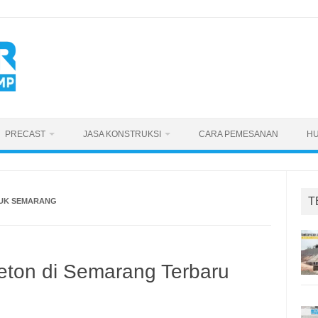
PRECAST
JASA KONSTRUKSI
CARA PEMESANAN
HU
T
NUK SEMARANG
eton di Semarang Terbaru