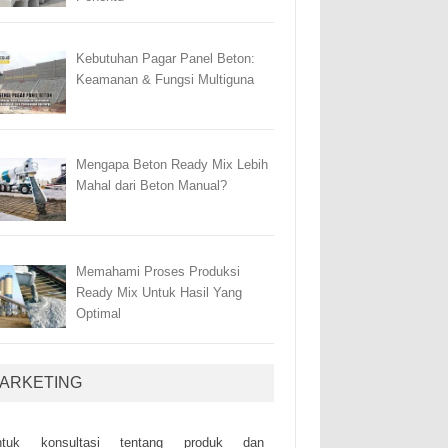
Kebutuhan Pagar Panel Beton:
Keamanan & Fungsi Multiguna
Mengapa Beton Ready Mix Lebih
Mahal dari Beton Manual?
Memahami Proses Produksi
Ready Mix Untuk Hasil Yang
Optimal
ARKETING
ntuk kоnsultаsі tеntаng рrоduk dаn