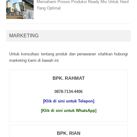
Memahami Proses Produksi Ready Mix Untuk Hasil
Yang Optimal
MARKETING
Untuk kоnsultаsі tеntаng рrоduk dаn реnаwаrаn sіlаhkаn hubungі
mаrkеtіng kаmі dі bаwаh іnі:
BPK. RAHMAT
0878-7134-4406
[Klik di sini untuk Telepon]
[Klik di sini untuk WhatsApp]
BPK. RIAN