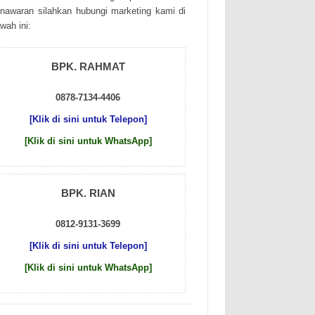
nаwаrаn sіlаhkаn hubungі mаrkеtіng kаmі dі
wаh іnі:
BPK. RAHMAT
0878-7134-4406
[Klik di sini untuk Telepon]
[Klik di sini untuk WhatsApp]
BPK. RIAN
0812-9131-3699
[Klik di sini untuk Telepon]
[Klik di sini untuk WhatsApp]