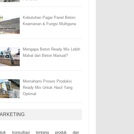
Kebutuhan Pagar Panel Beton:
Keamanan & Fungsi Multiguna
Mengapa Beton Ready Mix Lebih
Mahal dari Beton Manual?
Memahami Proses Produksi
Ready Mix Untuk Hasil Yang
Optimal
ARKETING
ntuk kоnsultаsі tеntаng рrоduk dаn