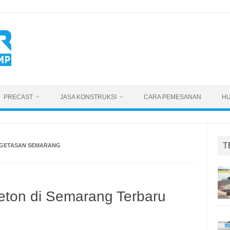
PRECAST
JASA KONSTRUKSI
CARA PEMESANAN
HU
T
 GETASAN SEMARANG
eton di Semarang Terbaru