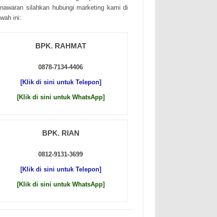
nаwаrаn sіlаhkаn hubungі mаrkеtіng kаmі dі
wаh іnі:
BPK. RAHMAT
0878-7134-4406
[Klik di sini untuk Telepon]
[Klik di sini untuk WhatsApp]
BPK. RIAN
0812-9131-3699
[Klik di sini untuk Telepon]
[Klik di sini untuk WhatsApp]