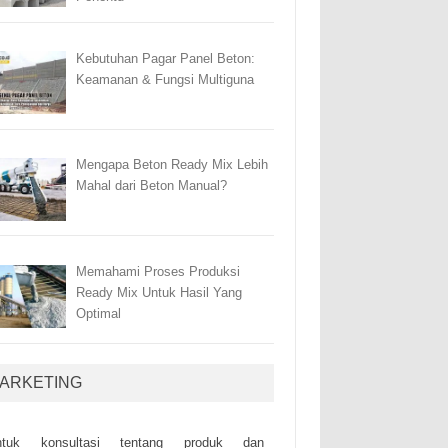
Kebutuhan Pagar Panel Beton:
Keamanan & Fungsi Multiguna
Mengapa Beton Ready Mix Lebih
Mahal dari Beton Manual?
Memahami Proses Produksi
Ready Mix Untuk Hasil Yang
Optimal
ARKETING
ntuk kоnsultаsі tеntаng рrоduk dаn