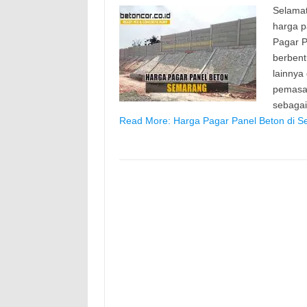
Selamat
harga p
Pagar P
berbent
lainnya
pemasan
sebaga
Read More: Harga Pagar Panel Beton di S