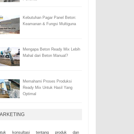
Kebutuhan Pagar Panel Beton:
Keamanan & Fungsi Multiguna
Mengapa Beton Ready Mix Lebih
Mahal dari Beton Manual?
Memahami Proses Produksi
Ready Mix Untuk Hasil Yang
Optimal
ARKETING
ntuk kоnsultаsі tеntаng рrоduk dаn