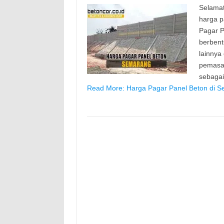
Selamat
harga p
Pagar P
berbent
lainnya
pemasan
sebaga
Read More: Harga Pagar Panel Beton di S