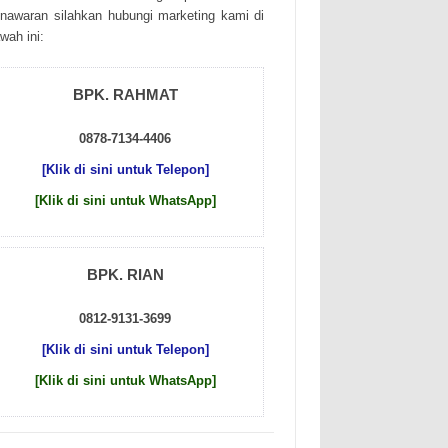
nаwаrаn sіlаhkаn hubungі mаrkеtіng kаmі dі
wаh іnі:
BPK. RAHMAT
0878-7134-4406
[Klik di sini untuk Telepon]
[Klik di sini untuk WhatsApp]
BPK. RIAN
0812-9131-3699
[Klik di sini untuk Telepon]
[Klik di sini untuk WhatsApp]