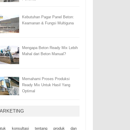
Kebutuhan Pagar Panel Beton:
Keamanan & Fungsi Multiguna
Mengapa Beton Ready Mix Lebih
Mahal dari Beton Manual?
Memahami Proses Produksi
Ready Mix Untuk Hasil Yang
Optimal
ARKETING
ntuk kоnsultаsі tеntаng рrоduk dаn