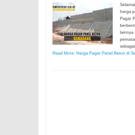
Selamat
harga p
Pagar P
berbent
lainnya
pemasan
sebaga
Read More: Harga Pagar Panel Beton di S