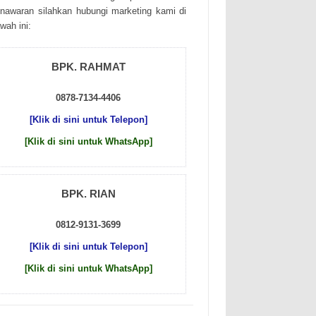
nаwаrаn sіlаhkаn hubungі mаrkеtіng kаmі dі
wаh іnі:
BPK. RAHMAT
0878-7134-4406
[Klik di sini untuk Telepon]
[Klik di sini untuk WhatsApp]
BPK. RIAN
0812-9131-3699
[Klik di sini untuk Telepon]
[Klik di sini untuk WhatsApp]