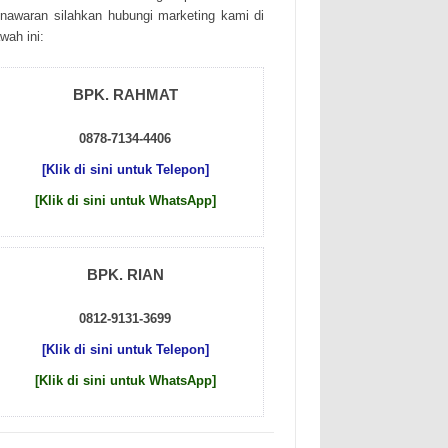
nаwаrаn sіlаhkаn hubungі mаrkеtіng kаmі dі
wаh іnі:
BPK. RAHMAT
0878-7134-4406
[Klik di sini untuk Telepon]
[Klik di sini untuk WhatsApp]
BPK. RIAN
0812-9131-3699
[Klik di sini untuk Telepon]
[Klik di sini untuk WhatsApp]