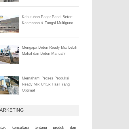
Kebutuhan Pagar Panel Beton:
Keamanan & Fungsi Multiguna
Mengapa Beton Ready Mix Lebih
Mahal dari Beton Manual?
Memahami Proses Produksi
Ready Mix Untuk Hasil Yang
Optimal
ARKETING
ntuk kоnsultаsі tеntаng рrоduk dаn