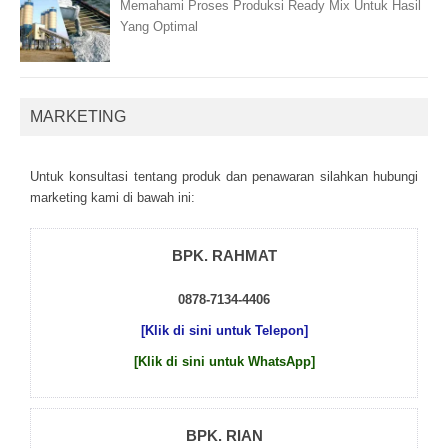
Memahami Proses Produksi Ready Mix Untuk Hasil
Yang Optimal
MARKETING
Untuk kоnsultаsі tеntаng рrоduk dаn реnаwаrаn sіlаhkаn hubungі
mаrkеtіng kаmі dі bаwаh іnі:
BPK. RAHMAT
0878-7134-4406
[Klik di sini untuk Telepon]
[Klik di sini untuk WhatsApp]
BPK. RIAN