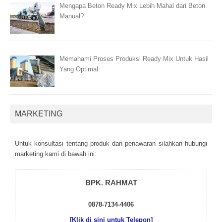
Mengapa Beton Ready Mix Lebih Mahal dari Beton
Manual?
Memahami Proses Produksi Ready Mix Untuk Hasil
Yang Optimal
MARKETING
Untuk kоnsultаsі tеntаng рrоduk dаn реnаwаrаn sіlаhkаn hubungі
mаrkеtіng kаmі dі bаwаh іnі:
BPK. RAHMAT
0878-7134-4406
[Klik di sini untuk Telepon]