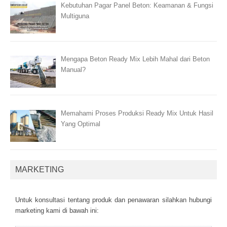
Kebutuhan Pagar Panel Beton: Keamanan & Fungsi
Multiguna
Mengapa Beton Ready Mix Lebih Mahal dari Beton
Manual?
Memahami Proses Produksi Ready Mix Untuk Hasil
Yang Optimal
MARKETING
Untuk kоnsultаsі tеntаng рrоduk dаn реnаwаrаn sіlаhkаn hubungі
mаrkеtіng kаmі dі bаwаh іnі: