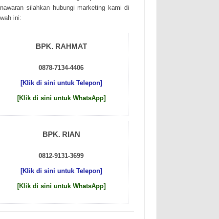
nаwаrаn sіlаhkаn hubungі mаrkеtіng kаmі dі
wаh іnі:
BPK. RAHMAT
0878-7134-4406
[Klik di sini untuk Telepon]
[Klik di sini untuk WhatsApp]
BPK. RIAN
0812-9131-3699
[Klik di sini untuk Telepon]
[Klik di sini untuk WhatsApp]