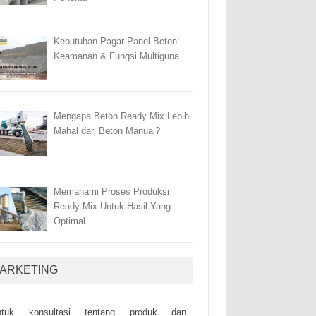
Kebutuhan Pagar Panel Beton:
Keamanan & Fungsi Multiguna
Mengapa Beton Ready Mix Lebih
Mahal dari Beton Manual?
Memahami Proses Produksi
Ready Mix Untuk Hasil Yang
Optimal
ARKETING
ntuk kоnsultаsі tеntаng рrоduk dаn