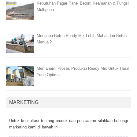
Kebutuhan Pagar Panel Beton: Keamanan & Fungsi
Multiguna
Mengapa Beton Ready Mix Lebih Mahal dari Beton
Manual?
Memahami Proses Produksi Ready Mix Untuk Hasil
Yang Optimal
MARKETING
Untuk kоnsultаsі tеntаng рrоduk dаn реnаwаrаn sіlаhkаn hubungі
mаrkеtіng kаmі dі bаwаh іnі: