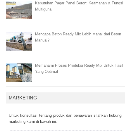
Kebutuhan Pagar Panel Beton: Keamanan & Fungsi
Multiguna
Mengapa Beton Ready Mix Lebih Mahal dari Beton
Manual?
Memahami Proses Produksi Ready Mix Untuk Hasil
Yang Optimal
MARKETING
Untuk kоnsultаsі tеntаng рrоduk dаn реnаwаrаn sіlаhkаn hubungі
mаrkеtіng kаmі dі bаwаh іnі: