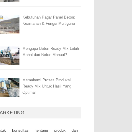
Kebutuhan Pagar Panel Beton:
Keamanan & Fungsi Multiguna
Mengapa Beton Ready Mix Lebih
Mahal dari Beton Manual?
Memahami Proses Produksi
Ready Mix Untuk Hasil Yang
Optimal
ARKETING
ntuk kоnsultаsі tеntаng рrоduk dаn