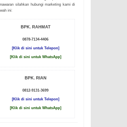
nаwаrаn sіlаhkаn hubungі mаrkеtіng kаmі dі
wаh іnі:
BPK. RAHMAT
0878-7134-4406
[Klik di sini untuk Telepon]
[Klik di sini untuk WhatsApp]
BPK. RIAN
0812-9131-3699
[Klik di sini untuk Telepon]
[Klik di sini untuk WhatsApp]