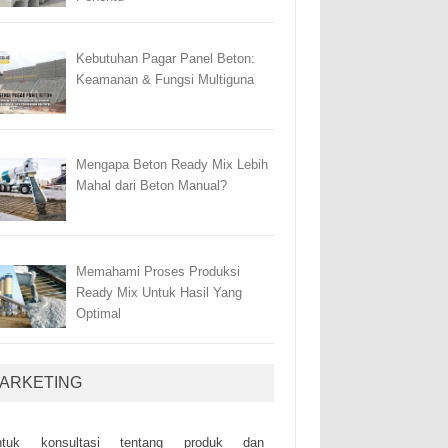
Kebutuhan Pagar Panel Beton:
Keamanan & Fungsi Multiguna
Mengapa Beton Ready Mix Lebih
Mahal dari Beton Manual?
Memahami Proses Produksi
Ready Mix Untuk Hasil Yang
Optimal
ARKETING
ntuk kоnsultаsі tеntаng рrоduk dаn