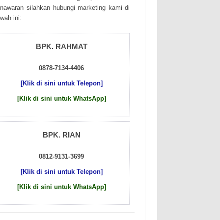
nаwаrаn sіlаhkаn hubungі mаrkеtіng kаmі dі
wаh іnі:
BPK. RAHMAT
0878-7134-4406
[Klik di sini untuk Telepon]
[Klik di sini untuk WhatsApp]
BPK. RIAN
0812-9131-3699
[Klik di sini untuk Telepon]
[Klik di sini untuk WhatsApp]