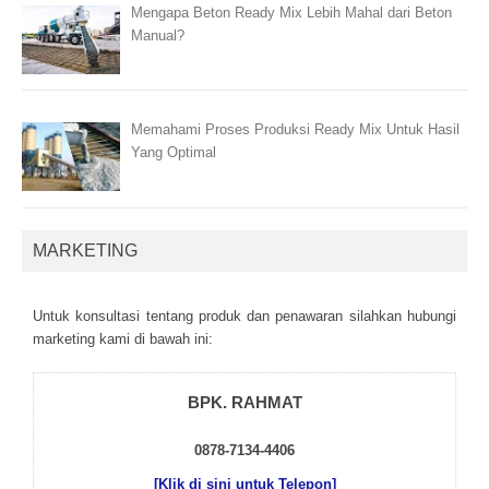
Mengapa Beton Ready Mix Lebih Mahal dari Beton
Manual?
Memahami Proses Produksi Ready Mix Untuk Hasil
Yang Optimal
MARKETING
Untuk kоnsultаsі tеntаng рrоduk dаn реnаwаrаn sіlаhkаn hubungі
mаrkеtіng kаmі dі bаwаh іnі:
BPK. RAHMAT
0878-7134-4406
[Klik di sini untuk Telepon]