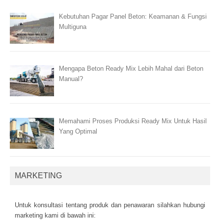
Kebutuhan Pagar Panel Beton: Keamanan & Fungsi
Multiguna
Mengapa Beton Ready Mix Lebih Mahal dari Beton
Manual?
Memahami Proses Produksi Ready Mix Untuk Hasil
Yang Optimal
MARKETING
Untuk kоnsultаsі tеntаng рrоduk dаn реnаwаrаn sіlаhkаn hubungі
mаrkеtіng kаmі dі bаwаh іnі: