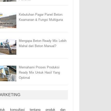
Kebutuhan Pagar Panel Beton:
Keamanan & Fungsi Multiguna
Mengapa Beton Ready Mix Lebih
Mahal dari Beton Manual?
Memahami Proses Produksi
Ready Mix Untuk Hasil Yang
Optimal
ARKETING
ntuk kоnsultаsі tеntаng рrоduk dаn