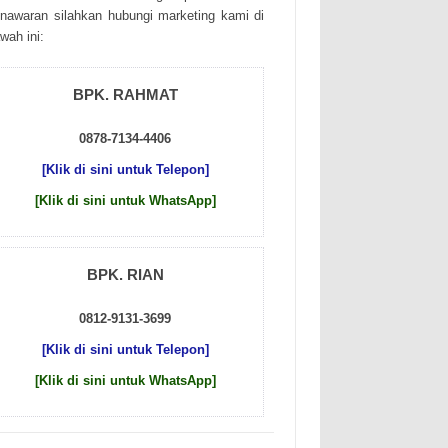
nаwаrаn sіlаhkаn hubungі mаrkеtіng kаmі dі
wаh іnі:
BPK. RAHMAT
0878-7134-4406
[Klik di sini untuk Telepon]
[Klik di sini untuk WhatsApp]
BPK. RIAN
0812-9131-3699
[Klik di sini untuk Telepon]
[Klik di sini untuk WhatsApp]