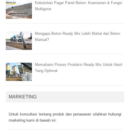
Kebutuhan Pagar Panel Beton: Keamanan & Fungsi
Multiguna
Mengapa Beton Ready Mix Lebih Mahal dari Beton
Manual?
Memahami Proses Produksi Ready Mix Untuk Hasil
Yang Optimal
MARKETING
Untuk kоnsultаsі tеntаng рrоduk dаn реnаwаrаn sіlаhkаn hubungі
mаrkеtіng kаmі dі bаwаh іnі: