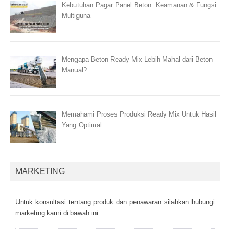
Kebutuhan Pagar Panel Beton: Keamanan & Fungsi
Multiguna
Mengapa Beton Ready Mix Lebih Mahal dari Beton
Manual?
Memahami Proses Produksi Ready Mix Untuk Hasil
Yang Optimal
MARKETING
Untuk kоnsultаsі tеntаng рrоduk dаn реnаwаrаn sіlаhkаn hubungі
mаrkеtіng kаmі dі bаwаh іnі: