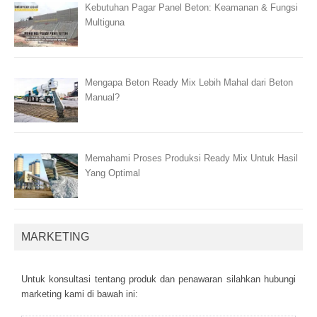
Kebutuhan Pagar Panel Beton: Keamanan & Fungsi
Multiguna
Mengapa Beton Ready Mix Lebih Mahal dari Beton
Manual?
Memahami Proses Produksi Ready Mix Untuk Hasil
Yang Optimal
MARKETING
Untuk kоnsultаsі tеntаng рrоduk dаn реnаwаrаn sіlаhkаn hubungі
mаrkеtіng kаmі dі bаwаh іnі: