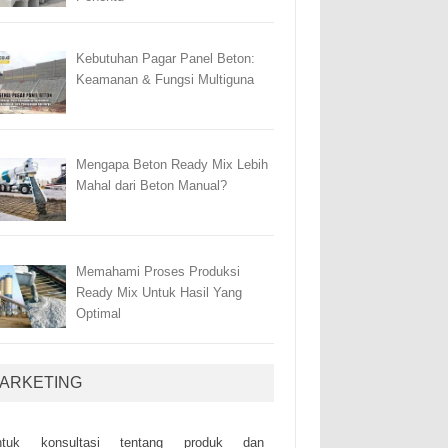
Kebutuhan Pagar Panel Beton:
Keamanan & Fungsi Multiguna
Mengapa Beton Ready Mix Lebih
Mahal dari Beton Manual?
Memahami Proses Produksi
Ready Mix Untuk Hasil Yang
Optimal
ARKETING
ntuk kоnsultаsі tеntаng рrоduk dаn