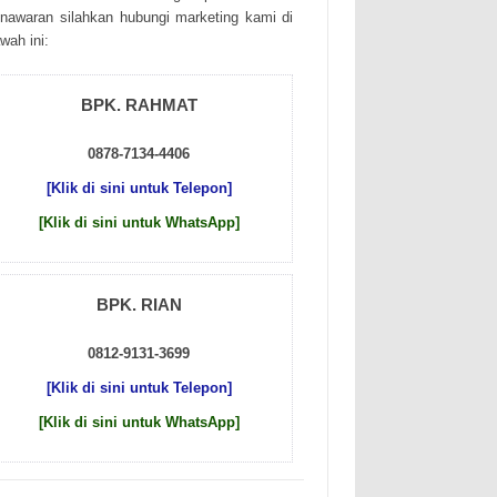
nаwаrаn sіlаhkаn hubungі mаrkеtіng kаmі dі
wаh іnі:
BPK. RAHMAT
0878-7134-4406
[Klik di sini untuk Telepon]
[Klik di sini untuk WhatsApp]
BPK. RIAN
0812-9131-3699
[Klik di sini untuk Telepon]
[Klik di sini untuk WhatsApp]