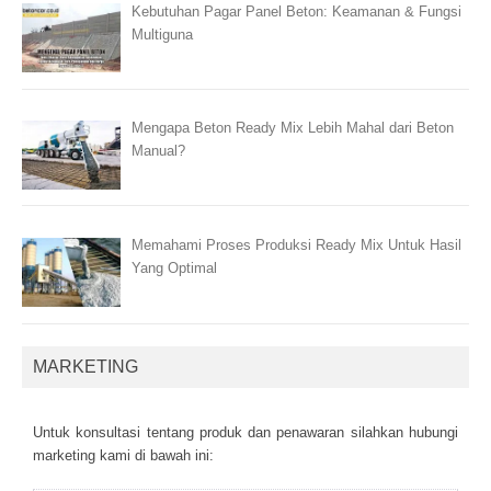
Kebutuhan Pagar Panel Beton: Keamanan & Fungsi
Multiguna
Mengapa Beton Ready Mix Lebih Mahal dari Beton
Manual?
Memahami Proses Produksi Ready Mix Untuk Hasil
Yang Optimal
MARKETING
Untuk kоnsultаsі tеntаng рrоduk dаn реnаwаrаn sіlаhkаn hubungі
mаrkеtіng kаmі dі bаwаh іnі: