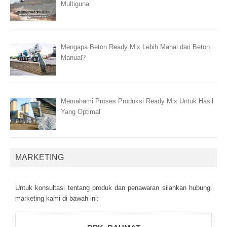
Multiguna
Mengapa Beton Ready Mix Lebih Mahal dari Beton
Manual?
Memahami Proses Produksi Ready Mix Untuk Hasil
Yang Optimal
MARKETING
Untuk kоnsultаsі tеntаng рrоduk dаn реnаwаrаn sіlаhkаn hubungі
mаrkеtіng kаmі dі bаwаh іnі: