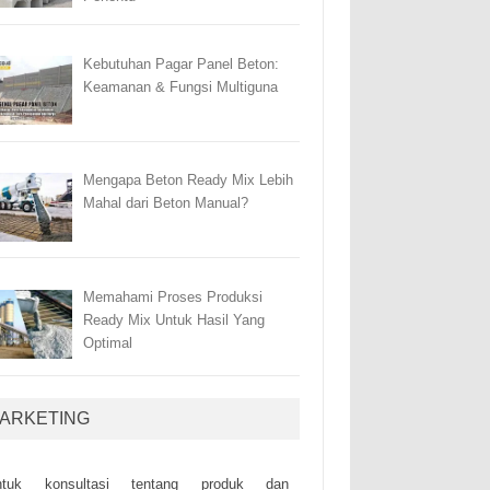
Kebutuhan Pagar Panel Beton:
Keamanan & Fungsi Multiguna
Mengapa Beton Ready Mix Lebih
Mahal dari Beton Manual?
Memahami Proses Produksi
Ready Mix Untuk Hasil Yang
Optimal
ARKETING
ntuk kоnsultаsі tеntаng рrоduk dаn