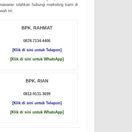
nаwаrаn sіlаhkаn hubungі mаrkеtіng kаmі dі
wаh іnі:
BPK. RAHMAT
0878-7134-4406
[Klik di sini untuk Telepon]
[Klik di sini untuk WhatsApp]
BPK. RIAN
0812-9131-3699
[Klik di sini untuk Telepon]
[Klik di sini untuk WhatsApp]