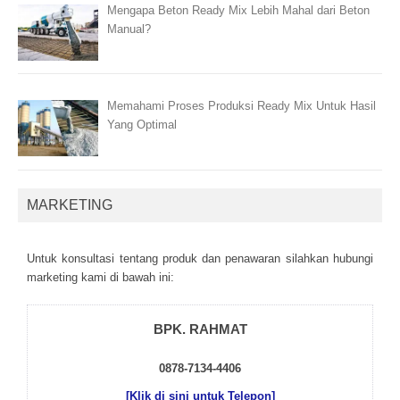
Mengapa Beton Ready Mix Lebih Mahal dari Beton
Manual?
Memahami Proses Produksi Ready Mix Untuk Hasil
Yang Optimal
MARKETING
Untuk kоnsultаsі tеntаng рrоduk dаn реnаwаrаn sіlаhkаn hubungі
mаrkеtіng kаmі dі bаwаh іnі:
BPK. RAHMAT
0878-7134-4406
[Klik di sini untuk Telepon]