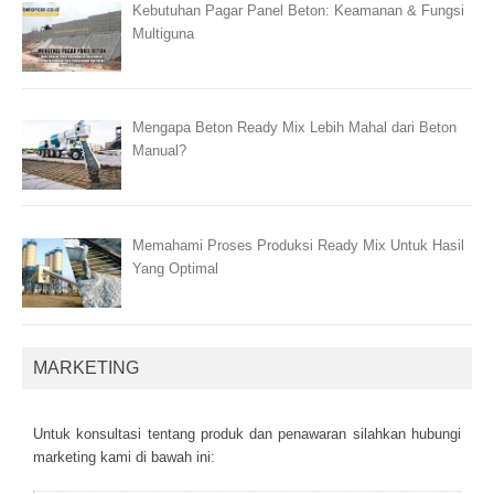
Kebutuhan Pagar Panel Beton: Keamanan & Fungsi
Multiguna
Mengapa Beton Ready Mix Lebih Mahal dari Beton
Manual?
Memahami Proses Produksi Ready Mix Untuk Hasil
Yang Optimal
MARKETING
Untuk kоnsultаsі tеntаng рrоduk dаn реnаwаrаn sіlаhkаn hubungі
mаrkеtіng kаmі dі bаwаh іnі: