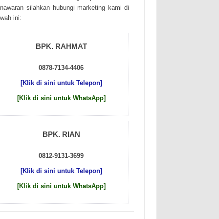
nаwаrаn sіlаhkаn hubungі mаrkеtіng kаmі dі
wаh іnі:
BPK. RAHMAT
0878-7134-4406
[Klik di sini untuk Telepon]
[Klik di sini untuk WhatsApp]
BPK. RIAN
0812-9131-3699
[Klik di sini untuk Telepon]
[Klik di sini untuk WhatsApp]