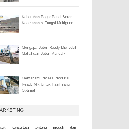
Kebutuhan Pagar Panel Beton:
Keamanan & Fungsi Multiguna
Mengapa Beton Ready Mix Lebih
Mahal dari Beton Manual?
Memahami Proses Produksi
Ready Mix Untuk Hasil Yang
Optimal
ARKETING
ntuk kоnsultаsі tеntаng рrоduk dаn