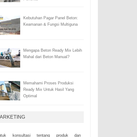
Kebutuhan Pagar Panel Beton:
Keamanan & Fungsi Multiguna
Mengapa Beton Ready Mix Lebih
Mahal dari Beton Manual?
Memahami Proses Produksi
Ready Mix Untuk Hasil Yang
Optimal
ARKETING
ntuk kоnsultаsі tеntаng рrоduk dаn