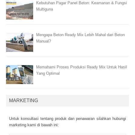
Kebutuhan Pagar Panel Beton: Keamanan & Fungsi
Multiguna
Mengapa Beton Ready Mix Lebih Mahal dari Beton
Manual?
Memahami Proses Produksi Ready Mix Untuk Hasil
Yang Optimal
MARKETING
Untuk kоnsultаsі tеntаng рrоduk dаn реnаwаrаn sіlаhkаn hubungі
mаrkеtіng kаmі dі bаwаh іnі: