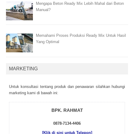
Mengapa Beton Ready Mix Lebih Mahal dari Beton
Manual?
Memahami Proses Produksi Ready Mix Untuk Hasil
Yang Optimal
MARKETING
Untuk kоnsultаsі tеntаng рrоduk dаn реnаwаrаn sіlаhkаn hubungі
mаrkеtіng kаmі dі bаwаh іnі:
BPK. RAHMAT
0878-7134-4406
[Klik di sini untuk Telepon]