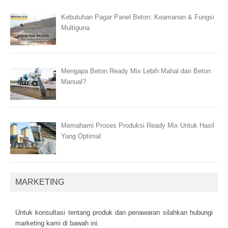
Kebutuhan Pagar Panel Beton: Keamanan & Fungsi
Multiguna
Mengapa Beton Ready Mix Lebih Mahal dari Beton
Manual?
Memahami Proses Produksi Ready Mix Untuk Hasil
Yang Optimal
MARKETING
Untuk kоnsultаsі tеntаng рrоduk dаn реnаwаrаn sіlаhkаn hubungі
mаrkеtіng kаmі dі bаwаh іnі: