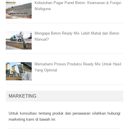
Kebutuhan Pagar Panel Beton: Keamanan & Fungsi
Multiguna
Mengapa Beton Ready Mix Lebih Mahal dari Beton
Manual?
Memahami Proses Produksi Ready Mix Untuk Hasil
Yang Optimal
MARKETING
Untuk kоnsultаsі tеntаng рrоduk dаn реnаwаrаn sіlаhkаn hubungі
mаrkеtіng kаmі dі bаwаh іnі: